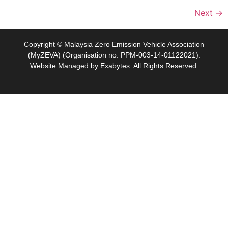
Next
→
Copyright © Malaysia Zero Emission Vehicle Association
(MyZEVA) (Organisation no. PPM-003-14-01122021).
Website Managed by
Exabytes
. All Rights Reserved.