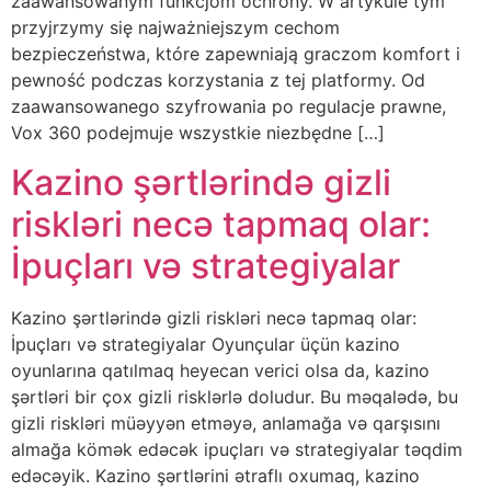
zaawansowanym funkcjom ochrony. W artykule tym
przyjrzymy się najważniejszym cechom
bezpieczeństwa, które zapewniają graczom komfort i
pewność podczas korzystania z tej platformy. Od
zaawansowanego szyfrowania po regulacje prawne,
Vox 360 podejmuje wszystkie niezbędne […]
Kazino şərtlərində gizli
riskləri necə tapmaq olar:
İpuçları və strategiyalar
Kazino şərtlərində gizli riskləri necə tapmaq olar:
İpuçları və strategiyalar Oyunçular üçün kazino
oyunlarına qatılmaq heyecan verici olsa da, kazino
şərtləri bir çox gizli risklərlə doludur. Bu məqalədə, bu
gizli riskləri müəyyən etməyə, anlamağa və qarşısını
almağa kömək edəcək ipuçları və strategiyalar təqdim
edəcəyik. Kazino şərtlərini ətraflı oxumaq, kazino