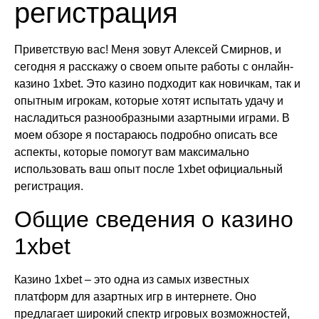
регистрация
Приветствую вас! Меня зовут Алексей Смирнов, и
сегодня я расскажу о своем опыте работы с онлайн-
казино 1xbet. Это казино подходит как новичкам, так и
опытным игрокам, которые хотят испытать удачу и
насладиться разнообразными азартными играми. В
моем обзоре я постараюсь подробно описать все
аспекты, которые помогут вам максимально
использовать ваш опыт после 1xbet официальный
регистрация.
Общие сведения о казино
1xbet
Казино 1xbet – это одна из самых известных
платформ для азартных игр в интернете. Оно
предлагает широкий спектр игровых возможностей,