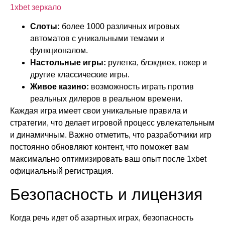
1xbet зеркало
Слоты:
более 1000 различных игровых
автоматов с уникальными темами и
функционалом.
Настольные игры:
рулетка, блэкджек, покер и
другие классические игры.
Живое казино:
возможность играть против
реальных дилеров в реальном времени.
Каждая игра имеет свои уникальные правила и
стратегии, что делает игровой процесс увлекательным
и динамичным. Важно отметить, что разработчики игр
постоянно обновляют контент, что поможет вам
максимально оптимизировать ваш опыт после 1xbet
официальный регистрация.
Безопасность и лицензия
Когда речь идет об азартных играх, безопасность