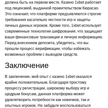
должна быть на первом месте. Казино 1xbet работает
под лицензией, выданной правительством Кюрасао.
Это означает, что платформе предъявляются строгие
требования касательно честности игр и защиты
личных данных игроков. Кроме того, 1xbet использует
современные технологии шифрования, что защищает
ваши финансовые транзакции и личную информацию.
Перед внесением депозита, убедитесь, что вы
прошли процесс верификации, чтобы избежать
возможных проблем с выводом средств.
Заключение
В заключение, мой опыт с казино 1xbet оказался
крайне положительным. Благодаря простому
процессу регистрации, широкому выбору игр и
щедрым бонусам, данная платформа может
удовлетворить потребности как новичков, так и
опытных игроков. Не забудьте воспользоваться