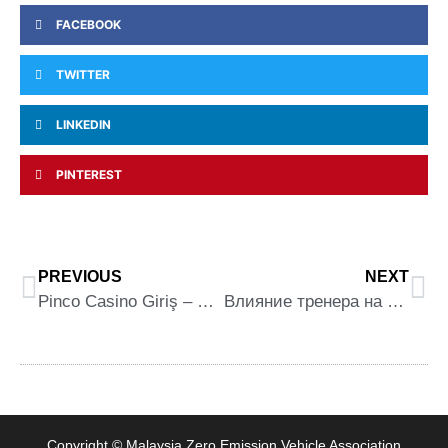
FACEBOOK
TWITTER
LINKEDIN
PINTEREST
PREVIOUS
NEXT
Pinco Casino Giriş – Sizi Gözləyən Ən Yaxşı Oyunlar
Влияние тренера на получение одной победы
Copyright © Malaysia Zero Emission Vehicle Association